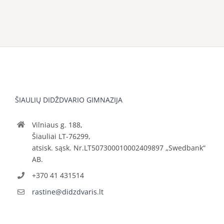
ŠIAULIŲ DIDŽDVARIO GIMNAZIJA
Vilniaus g. 188,
Šiauliai LT-76299,
atsisk. sąsk. Nr.LT507300010002409897 „Swedbank“
AB.
+370 41 431514
rastine@didzdvaris.lt