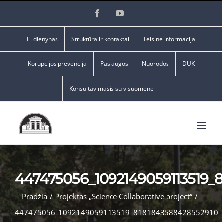
Skip
Facebook
YouTube
to
content
E. dienynas
Struktūra ir kontaktai
Teisinė informacija
Korupcijos prevencija
Paslaugos
Nuorodos
DUK
Konsultavimasis su visuomene
447475056_1092149059113519_
Pradžia
/
Projektas „Science Collaborative project“
/
447475056_1092149059113519_8181843588428552910_