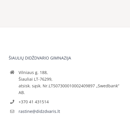
ŠIAULIŲ DIDŽDVARIO GIMNAZIJA
Vilniaus g. 188,
Šiauliai LT-76299,
atsisk. sąsk. Nr.LT507300010002409897 „Swedbank“
AB.
+370 41 431514
rastine@didzdvaris.lt