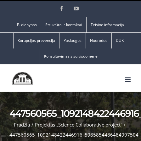
Skip
Facebook
YouTube
to
content
E. dienynas
Struktūra ir kontaktai
Teisinė informacija
Korupcijos prevencija
Paslaugos
Nuorodos
DUK
Konsultavimasis su visuomene
447560565_109214842244691
Pradžia
/
Projektas „Science Collaborative project“
/
447560565_1092148422446916_5985854486484997504_