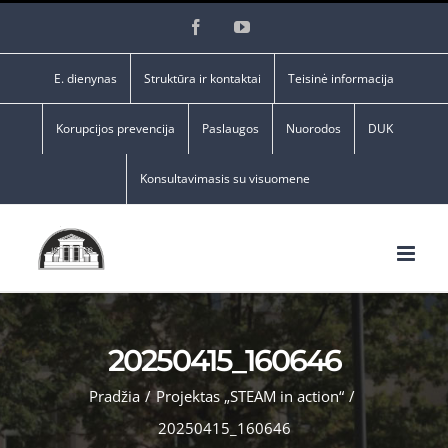
Skip
Facebook
YouTube
to
content
E. dienynas
Struktūra ir kontaktai
Teisinė informacija
Korupcijos prevencija
Paslaugos
Nuorodos
DUK
Konsultavimasis su visuomene
20250415_160646
Pradžia
/
Projektas „STEAM in action“
/
20250415_160646