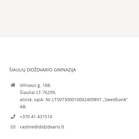
ŠIAULIŲ DIDŽDVARIO GIMNAZIJA
Vilniaus g. 188,
Šiauliai LT-76299,
atsisk. sąsk. Nr.LT507300010002409897 „Swedbank“
AB.
+370 41 431514
rastine@didzdvaris.lt