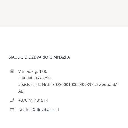
ŠIAULIŲ DIDŽDVARIO GIMNAZIJA
Vilniaus g. 188,
Šiauliai LT-76299,
atsisk. sąsk. Nr.LT507300010002409897 „Swedbank“
AB.
+370 41 431514
rastine@didzdvaris.lt