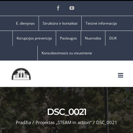
Skip
Facebook
YouTube
to
content
E. dienynas
Struktūra ir kontaktai
Teisinė informacija
Korupcijos prevencija
Paslaugos
Nuorodos
DUK
Konsultavimasis su visuomene
DSC_0021
Pradžia
/
Projektas „STEAM in action“
/
DSC_0021