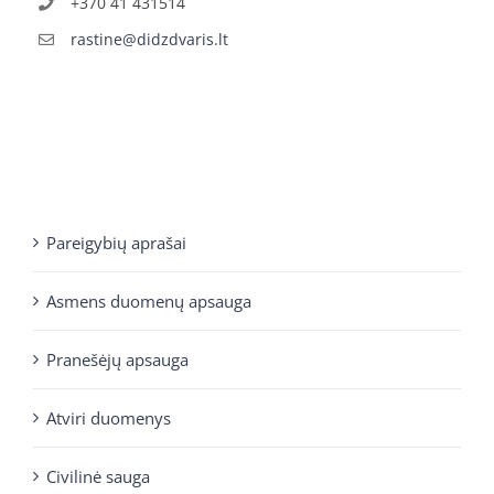
+370 41 431514
rastine@didzdvaris.lt
Pareigybių aprašai
Asmens duomenų apsauga
Pranešėjų apsauga
Atviri duomenys
Civilinė sauga