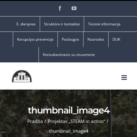
Skip
Facebook
YouTube
to
content
E. dienynas
Struktūra ir kontaktai
Teisinė informacija
Korupcijos prevencija
Paslaugos
Nuorodos
DUK
Konsultavimasis su visuomene
thumbnail_image4
Pradžia
/
Projektas „STEAM in action“
/
thumbnail_image4