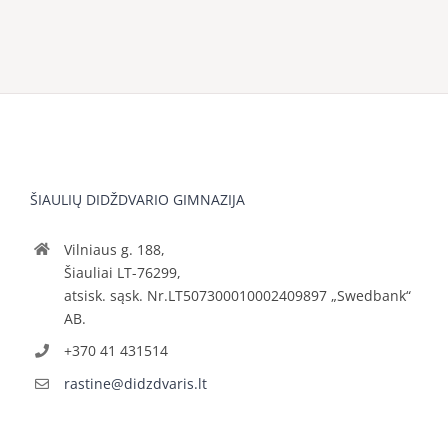
ŠIAULIŲ DIDŽDVARIO GIMNAZIJA
Vilniaus g. 188,
Šiauliai LT-76299,
atsisk. sąsk. Nr.LT507300010002409897 „Swedbank“
AB.
+370 41 431514
rastine@didzdvaris.lt