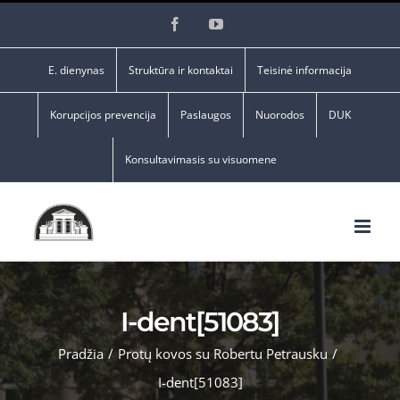
Skip
Facebook
YouTube
to
content
E. dienynas
Struktūra ir kontaktai
Teisinė informacija
Korupcijos prevencija
Paslaugos
Nuorodos
DUK
Konsultavimasis su visuomene
I-dent[51083]
Pradžia
/
Protų kovos su Robertu Petrausku
/
I-dent[51083]