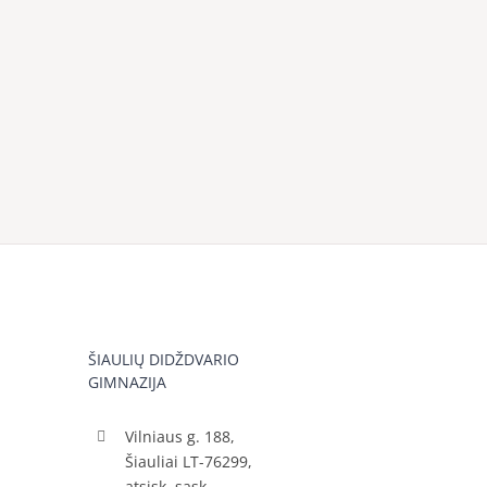
ŠIAULIŲ DIDŽDVARIO
GIMNAZIJA
Vilniaus g. 188,
Šiauliai LT-76299,
atsisk. sąsk.