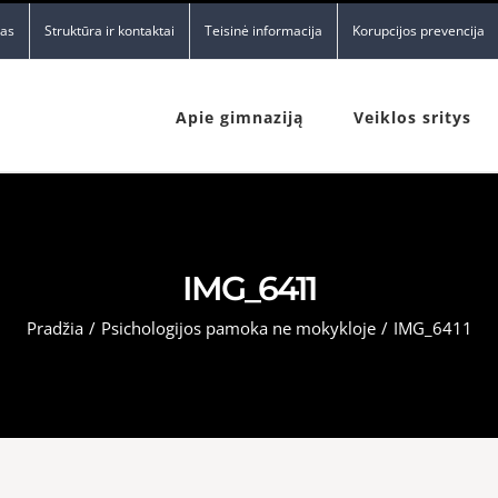
nas
Struktūra ir kontaktai
Teisinė informacija
Korupcijos prevencija
Apie gimnaziją
Veiklos sritys
IMG_6411
Pradžia
/
Psichologijos pamoka ne mokykloje
/
IMG_6411