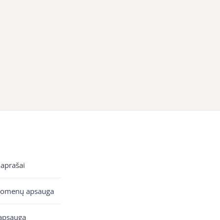
 aprašai
uomenų apsauga
apsauga