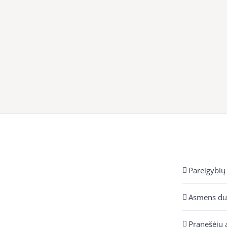
Pareigybių
Asmens d
Pranešėjų 