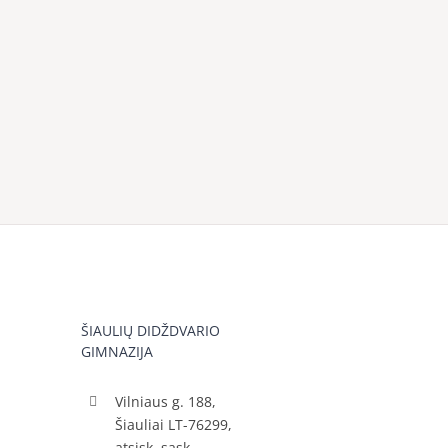
ŠIAULIŲ DIDŽDVARIO
GIMNAZIJA
Vilniaus g. 188,
Šiauliai LT-76299,
atsisk. sąsk.