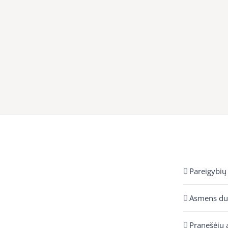
Pareigybių
Asmens d
Pranešėjų 