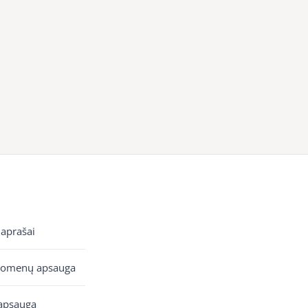
 aprašai
uomenų apsauga
apsauga