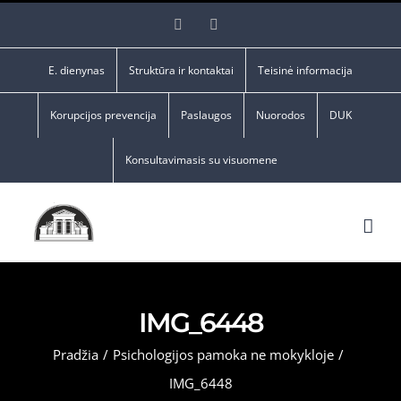
Skip
Facebook
YouTube
to
content
E. dienynas
Struktūra ir kontaktai
Teisinė informacija
Korupcijos prevencija
Paslaugos
Nuorodos
DUK
Konsultavimasis su visuomene
IMG_6448
Pradžia
/
Psichologijos pamoka ne mokykloje
/
IMG_6448