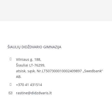
ŠIAULIŲ DIDŽDVARIO GIMNAZIJA
Vilniaus g. 188,
Šiauliai LT-76299,
atsisk. sąsk. Nr.LT507300010002409897 „Swedbank“
AB.
+370 41 431514
rastine@didzdvaris.lt