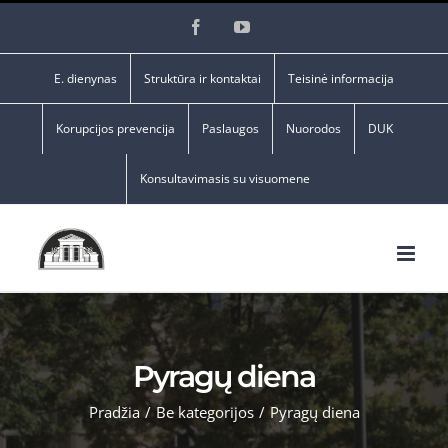
Skip
Facebook
YouTube
to
content
E. dienynas
Struktūra ir kontaktai
Teisinė informacija
Korupcijos prevencija
Paslaugos
Nuorodos
DUK
Konsultavimasis su visuomene
Pyragų diena
Pradžia
/
Be kategorijos
/
Pyragų diena