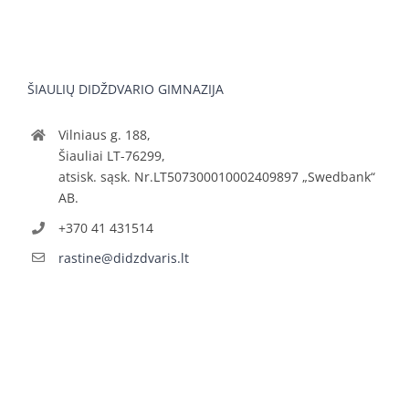
ŠIAULIŲ DIDŽDVARIO GIMNAZIJA
Vilniaus g. 188,
Šiauliai LT-76299,
atsisk. sąsk. Nr.LT507300010002409897 „Swedbank“
AB.
+370 41 431514
rastine@didzdvaris.lt