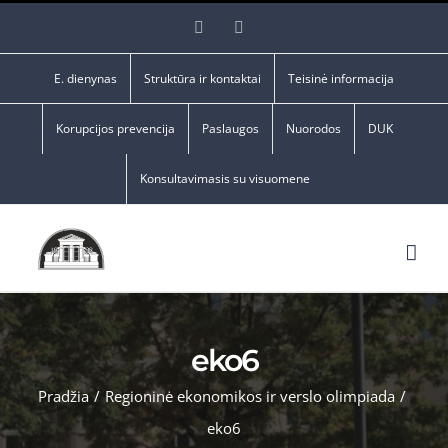
Skip
Facebook
YouTube
to
content
E. dienynas
Struktūra ir kontaktai
Teisinė informacija
Korupcijos prevencija
Paslaugos
Nuorodos
DUK
Konsultavimasis su visuomene
eko6
Pradžia
/
Regioninė ekonomikos ir verslo olimpiada
/
eko6