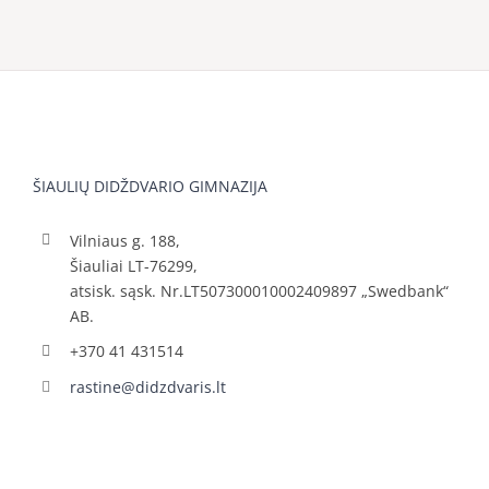
ŠIAULIŲ DIDŽDVARIO GIMNAZIJA
Vilniaus g. 188,
Šiauliai LT-76299,
atsisk. sąsk. Nr.LT507300010002409897 „Swedbank“
AB.
+370 41 431514
rastine@didzdvaris.lt