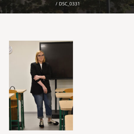
/
DSC_0331