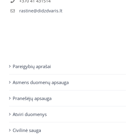
+370 41 431514
rastine@didzdvaris.lt
Pareigybių aprašai
Asmens duomenų apsauga
Pranešėjų apsauga
Atviri duomenys
Civilinė sauga