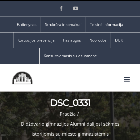
Skip
Facebook
YouTube
to
content
E. dienynas
Struktūra ir kontaktai
Teisinė informacija
Korupcijos prevencija
Paslaugos
Nuorodos
DUK
Konsultavimasis su visuomene
DSC_0331
Pradžia
/
Didždvario gimnazijos Alumni dalijosi sėkmės
istorijomis su miesto gimnazistėmis