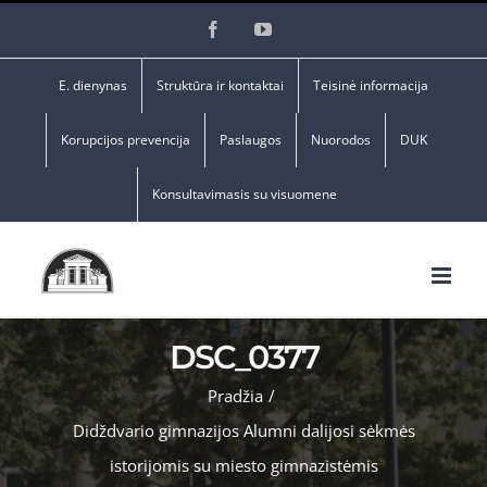
Skip
Facebook
YouTube
to
content
E. dienynas
Struktūra ir kontaktai
Teisinė informacija
Korupcijos prevencija
Paslaugos
Nuorodos
DUK
Konsultavimasis su visuomene
DSC_0377
Pradžia
/
Didždvario gimnazijos Alumni dalijosi sėkmės
istorijomis su miesto gimnazistėmis