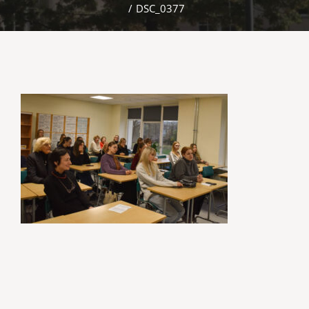
/
DSC_0377