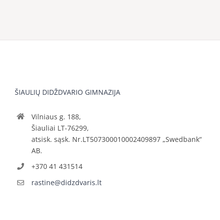
ŠIAULIŲ DIDŽDVARIO GIMNAZIJA
Vilniaus g. 188,
Šiauliai LT-76299,
atsisk. sąsk. Nr.LT507300010002409897 „Swedbank“
AB.
+370 41 431514
rastine@didzdvaris.lt