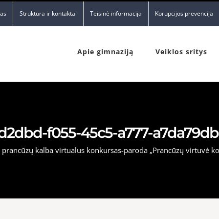
nas
Struktūra ir kontaktai
Teisinė informacija
Korupcijos prevencija
Apie gimnaziją
Veiklos sritys
d2dbd-f055-45c5-a777-a7da79db
ų prancūzų kalba virtualus konkursas-paroda „Prancūzų virtuvė 