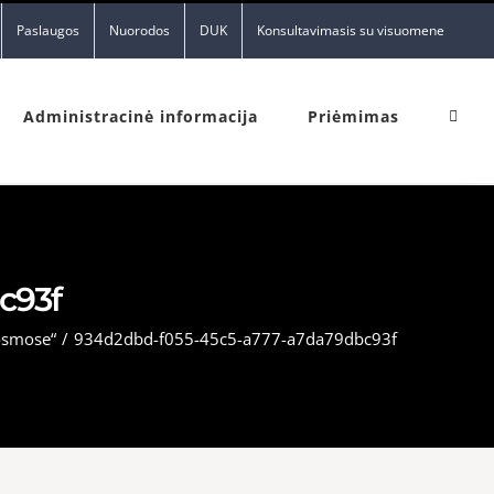
Paslaugos
Nuorodos
DUK
Konsultavimasis su visuomene
Administracinė informacija
Priėmimas
c93f
kosmose“
/
934d2dbd-f055-45c5-a777-a7da79dbc93f