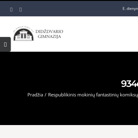
Skip
E. dieny
Facebook
YouTube
to
content
Toggle
Sliding
Bar
Area
934
Pradžia
/
Respublikinis mokinių fantastinių komiks