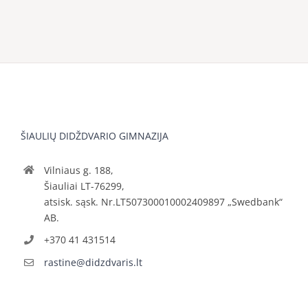
ŠIAULIŲ DIDŽDVARIO GIMNAZIJA
Vilniaus g. 188,
Šiauliai LT-76299,
atsisk. sąsk. Nr.LT507300010002409897 „Swedbank“
AB.
+370 41 431514
rastine@didzdvaris.lt