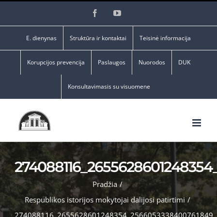
Skip
Facebook
YouTube
to
content
E. dienynas
Struktūra ir kontaktai
Teisinė informacija
Korupcijos prevencija
Paslaugos
Nuorodos
DUK
Konsultavimasis su visuomene
274088116_2655628601248354
Pradžia
/
Respublikos istorijos mokytojai dalijosi patirtimi
/
274088116_2655628601248354_2566053338400761849_