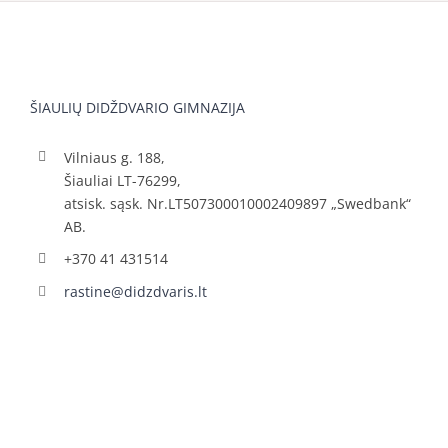
ŠIAULIŲ DIDŽDVARIO GIMNAZIJA
Vilniaus g. 188,
Šiauliai LT-76299,
atsisk. sąsk. Nr.LT507300010002409897 „Swedbank“
AB.
+370 41 431514
rastine@didzdvaris.lt