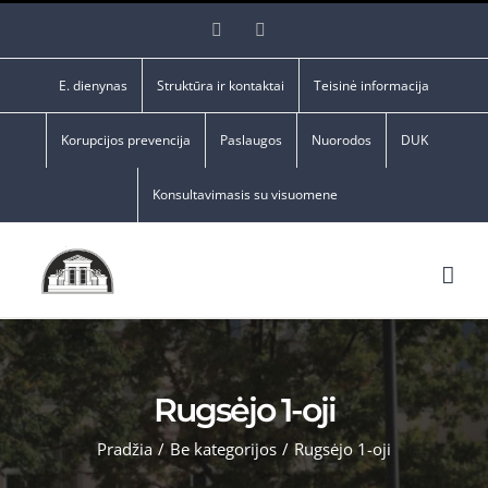
Skip
Facebook
YouTube
to
content
E. dienynas
Struktūra ir kontaktai
Teisinė informacija
Korupcijos prevencija
Paslaugos
Nuorodos
DUK
Konsultavimasis su visuomene
Rugsėjo 1-oji
Pradžia
/
Be kategorijos
/
Rugsėjo 1-oji