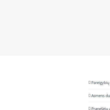
Pareigybių
Asmens d
Pranešėjų 