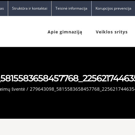
nas
Struktūra ir kontaktai
Teisinė informacija
Korupcijos prevencija
Apie gimnaziją
Veiklos sritys
5815583658457768_2256217446
eimų šventė
/
279643098_5815583658457768_225621744635