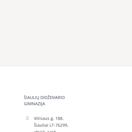
ŠIAULIŲ DIDŽDVARIO
GIMNAZIJA
Vilniaus g. 188,
Šiauliai LT-76299,
atsisk. sąsk.