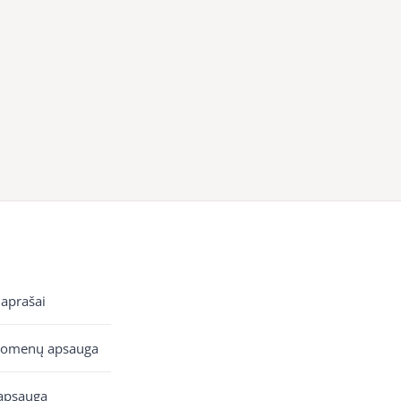
 aprašai
uomenų apsauga
apsauga