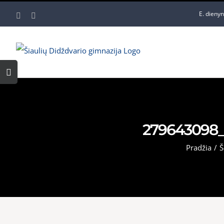
Skip
E. dieny
Facebook
YouTube
to
content
Toggle
Sliding
Bar
Area
279643098_
Pradžia
/
Š