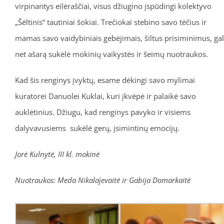
virpinantys eilėraščiai, visus džiugino įspūdingi kolektyvo
„Šėltinis“ tautiniai šokiai. Trečiokai stebino savo tėčius ir
mamas savo vaidybiniais gebėjimais, šiltus prisiminimus, gal
net ašarą sukėlė mokinių vaikystės ir šeimų nuotraukos.
Kad šis renginys įvyktų, esame dėkingi savo mylimai
kuratorei Danuolei Kuklai, kuri įkvėpė ir palaikė savo
auklėtinius. Džiugu, kad renginys pavyko ir visiems
dalyvavusiems sukėlė gerų, įsimintinų emocijų.
Jorė Kulnytė, III kl. mokinė
Nuotraukos: Meda Nikalajevaitė ir Gabija Domarkaitė