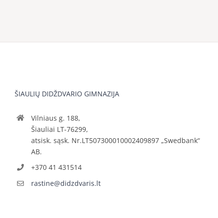
ŠIAULIŲ DIDŽDVARIO GIMNAZIJA
Vilniaus g. 188,
Šiauliai LT-76299,
atsisk. sąsk. Nr.LT507300010002409897 „Swedbank“
AB.
+370 41 431514
rastine@didzdvaris.lt