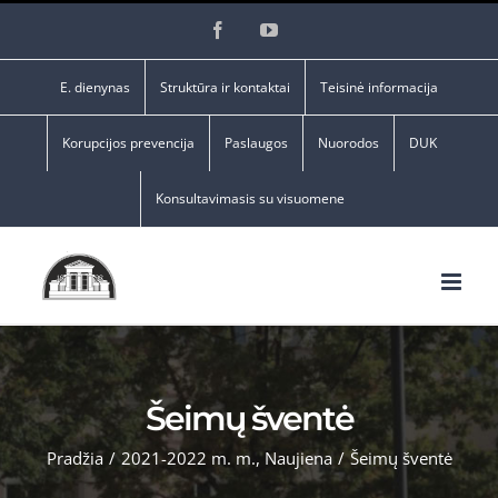
Skip
Facebook
YouTube
to
content
E. dienynas
Struktūra ir kontaktai
Teisinė informacija
Korupcijos prevencija
Paslaugos
Nuorodos
DUK
Konsultavimasis su visuomene
Šeimų šventė
Pradžia
/
2021-2022 m. m.
,
Naujiena
/
Šeimų šventė