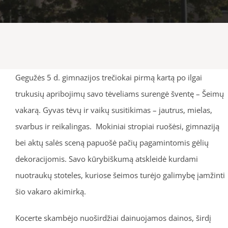
Gegužės 5 d. gimnazijos trečiokai pirmą kartą po ilgai
trukusių apribojimų savo tėveliams surengė šventę – Šeimų
vakarą. Gyvas tėvų ir vaikų susitikimas – jautrus, mielas,
svarbus ir reikalingas. Mokiniai stropiai ruošėsi, gimnaziją
bei aktų salės sceną papuošė pačių pagamintomis gėlių
dekoracijomis. Savo kūrybiškumą atskleidė kurdami
nuotraukų stoteles, kuriose šeimos turėjo galimybę įamžinti
šio vakaro akimirką.
Kocerte skambėjo nuoširdžiai dainuojamos dainos, širdį