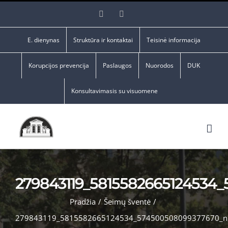
Skip
Facebook
YouTube
to
content
E. dienynas
Struktūra ir kontaktai
Teisinė informacija
Korupcijos prevencija
Paslaugos
Nuorodos
DUK
Konsultavimasis su visuomene
279843119_5815582665124534
Pradžia
/
Šeimų šventė
/
279843119_5815582665124534_574500508099377670_n