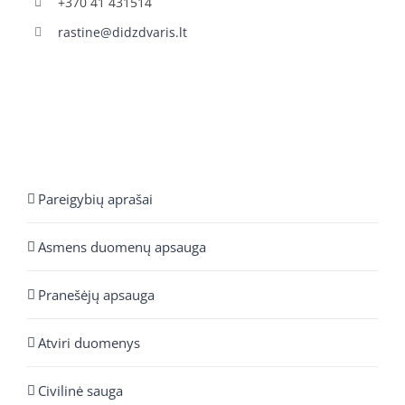
+370 41 431514
rastine@didzdvaris.lt
Pareigybių aprašai
Asmens duomenų apsauga
Pranešėjų apsauga
Atviri duomenys
Civilinė sauga