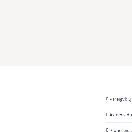
Pareigybių
Asmens d
Pranešėjų 