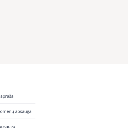
 aprašai
uomenų apsauga
apsauga