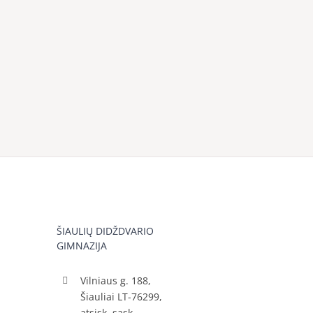
ŠIAULIŲ DIDŽDVARIO
GIMNAZIJA
Vilniaus g. 188,
Šiauliai LT-76299,
atsisk. sąsk.