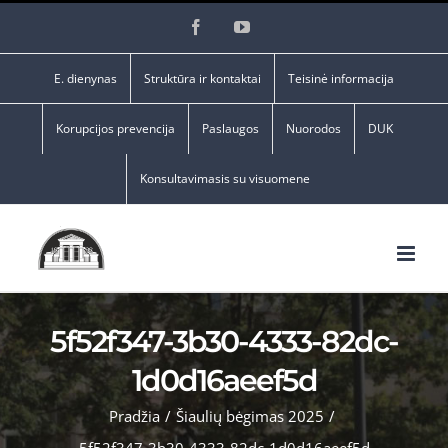
Skip
Facebook
YouTube
to
content
E. dienynas
Struktūra ir kontaktai
Teisinė informacija
Korupcijos prevencija
Paslaugos
Nuorodos
DUK
Konsultavimasis su visuomene
5f52f347-3b30-4333-82dc-
1d0d16aeef5d
Pradžia
/
Šiaulių bėgimas 2025
/
5f52f347-3b30-4333-82dc-1d0d16aeef5d