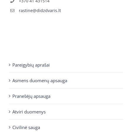
+370 41 431514
rastine@didzdvaris.lt
Pareigybių aprašai
Asmens duomenų apsauga
Pranešėjų apsauga
Atviri duomenys
Civilinė sauga