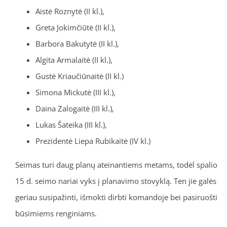
Aistė Roznytė (II kl.),
Greta Jokimčiūtė (II kl.),
Barbora Bakutytė (II kl.),
Algita Armalaitė (II kl.),
Gustė Kriaučiūnaitė (II kl.)
Simona Mickutė (III kl.),
Daina Zalogaitė (III kl.),
Lukas Šateika (III kl.),
Prezidentė Liepa Rubikaitė (IV kl.)
Seimas turi daug planų ateinantiems metams, todėl spalio
15 d. seimo nariai vyks į planavimo stovyklą. Ten jie galės
geriau susipažinti, išmokti dirbti komandoje bei pasiruošti
būsimiems renginiams.