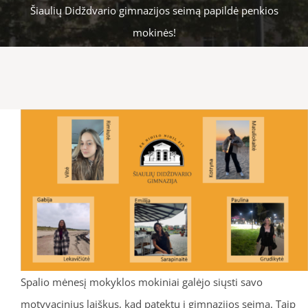
Šiaulių Didždvario gimnazijos seimą papildė penkios
mokinės!
Spalio mėnesį mokyklos mokiniai galėjo siųsti savo
motyvacinius laiškus, kad patektų į gimnazijos seimą. Taip