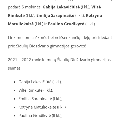
padarė 5 mokinės:
Gabija Lekavičiūtė
(I kl.),
Viltė
Rimkut
ė (I kl.),
Emilija Sarapinaitė
(I kl.),
Kotryna
Matuliokaitė
(I kl.) ir
Paulina Grudikytė
(II kl.).
Linkime joms sėkmės bei neišsenkančių idėjų prisidedant
prie Šiaulių Didždvario gimnazijos gerovės!
2021 – 2022 mokslo metų Šiaulių Didždvario gimnazijos
seimas:
Gabija Lekavičiūtė (I kl.),
Viltė Rimkutė (I kl.),
Emilija Sarapinaitė (I kl.),
Kotryna Matuliokaitė (I kl.),
Paulina Grudikytė (II kl.),