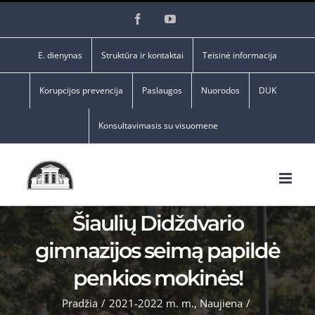
Skip
Facebook
YouTube
to
content
E. dienynas
Struktūra ir kontaktai
Teisinė informacija
Korupcijos prevencija
Paslaugos
Nuorodos
DUK
Konsultavimasis su visuomene
Šiaulių Didždvario
gimnazijos seimą papildė
penkios mokinės!
Pradžia
/
2021-2022 m. m.
,
Naujiena
/