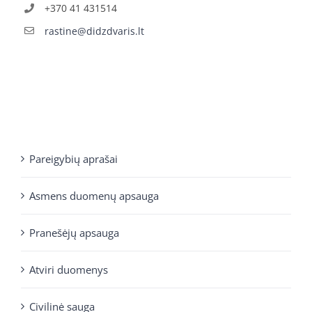
+370 41 431514
rastine@didzdvaris.lt
Pareigybių aprašai
Asmens duomenų apsauga
Pranešėjų apsauga
Atviri duomenys
Civilinė sauga