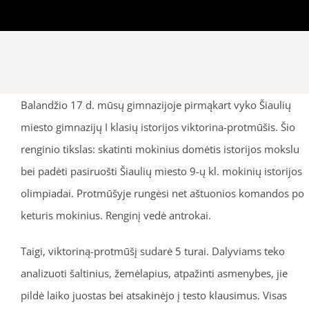
Balandžio 17 d. mūsų gimnazijoje pirmąkart vyko Šiaulių
miesto gimnazijų I klasių istorijos viktorina-protmūšis. Šio
renginio tikslas: skatinti mokinius domėtis istorijos mokslu
bei padėti pasiruošti Šiaulių miesto 9-ų kl. mokinių istorijos
olimpiadai. Protmūšyje rungėsi net aštuonios komandos po
keturis mokinius. Renginį vedė antrokai.
Taigi, viktoriną-protmūšį sudarė 5 turai. Dalyviams teko
analizuoti šaltinius, žemėlapius, atpažinti asmenybes, jie
pildė laiko juostas bei atsakinėjo į testo klausimus. Visas