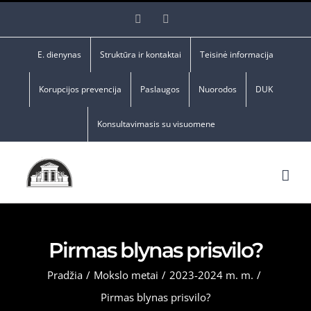
Skip
Facebook
YouTube
to
content
E. dienynas
Struktūra ir kontaktai
Teisinė informacija
Korupcijos prevencija
Paslaugos
Nuorodos
DUK
Konsultavimasis su visuomene
Pirmas blynas prisvilo?
Pradžia
/
Mokslo metai
/
2023-2024 m. m.
/
Pirmas blynas prisvilo?