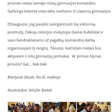
prizines vietas laimėjo mūsų gimnazijos komandos.
Garbinga ketvirta vieta teko svečiams iš Lieporių gimnazijos.
Džiaugiuosi, jog pavyko suorganizuoti šią viktoriną-
protmūšį. Dėkoju istorijos mokytojai Gienai Kubiliūtei ir
savo bendraklasiams už pagalbą, komandinį darbą
organizuojant šį renginį. Tikiuosi, kad kitais metais bus
aktyvesni ir kitų gimnazijų pirmokai. Ar pirmas blynas
prisvilo? Gal… šiek tiek.
Martynas Skiutė, IIm kl. mokinys
Nuotraukos: Nilufar Badali