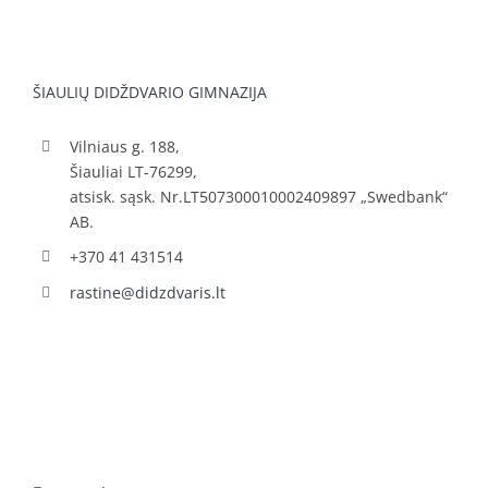
ŠIAULIŲ DIDŽDVARIO GIMNAZIJA
Vilniaus g. 188,
Šiauliai LT-76299,
atsisk. sąsk. Nr.LT507300010002409897 „Swedbank“
AB.
+370 41 431514
rastine@didzdvaris.lt