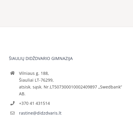
ŠIAULIŲ DIDŽDVARIO GIMNAZIJA
Vilniaus g. 188,
Šiauliai LT-76299,
atsisk. sąsk. Nr.LT507300010002409897 „Swedbank“
AB.
+370 41 431514
rastine@didzdvaris.lt