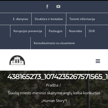
Skip
Facebook
YouTube
to
content
E. dienynas
Struktūra ir kontaktai
Teisinė informacija
Korupcijos prevencija
Paslaugos
Nuorodos
DUK
Konsultavimasis su visuomene
438165273_1074235267571565_
Pradžia
/
Šiaulių miesto meninio skaitymo anglų kalba konkursas
„Human Story“!