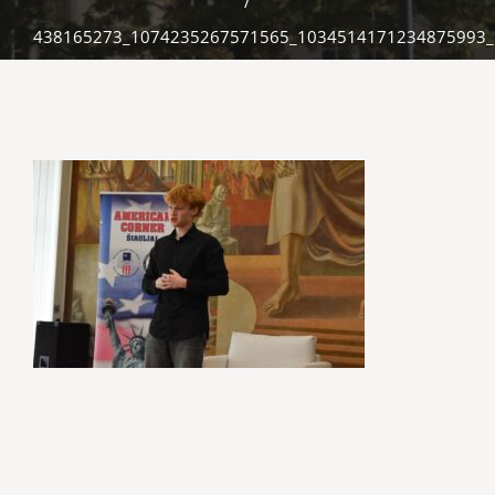
/
438165273_1074235267571565_1034514171234875993_