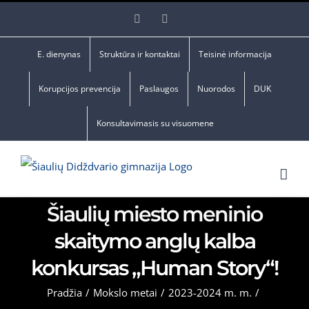
Skip
Facebook
YouTube
to
content
E. dienynas
Struktūra ir kontaktai
Teisinė informacija
Korupcijos prevencija
Paslaugos
Nuorodos
DUK
Konsultavimasis su visuomene
Šiaulių miesto meninio
skaitymo anglų kalba
konkursas „Human Story“!
Pradžia
/
Mokslo metai
/
2023-2024 m. m.
/