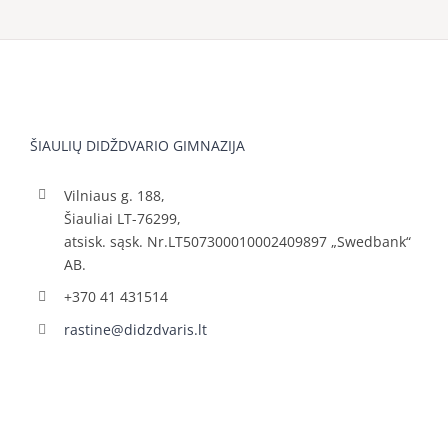
ŠIAULIŲ DIDŽDVARIO GIMNAZIJA
Vilniaus g. 188,
Šiauliai LT-76299,
atsisk. sąsk. Nr.LT507300010002409897 „Swedbank“
AB.
+370 41 431514
rastine@didzdvaris.lt