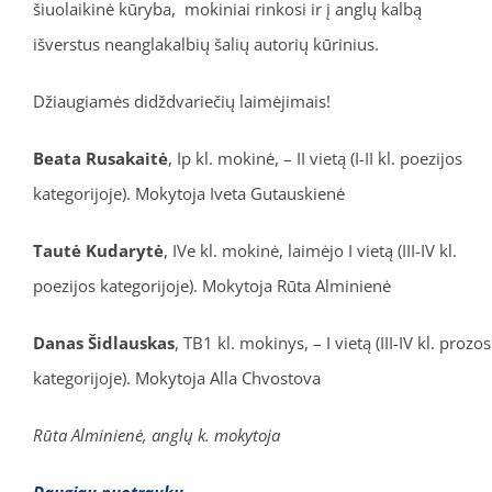
šiuolaikinė kūryba, mokiniai rinkosi ir į anglų kalbą
išverstus neanglakalbių šalių autorių kūrinius.
Džiaugiamės didždvariečių laimėjimais!
Beata Rusakaitė
, Ip kl. mokinė, – II vietą (I-II kl. poezijos
kategorijoje). Mokytoja Iveta Gutauskienė
Tautė Kudarytė
, IVe kl. mokinė, laimėjo I vietą (III-IV kl.
poezijos kategorijoje). Mokytoja Rūta Alminienė
Danas Šidlauskas
, TB1 kl. mokinys, – I vietą (III-IV kl. prozos
kategorijoje). Mokytoja Alla Chvostova
Rūta Alminienė, anglų k. mokytoja