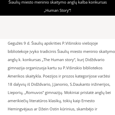
Šiaulių miesto meninio skaitymo anglų kalba konkursas
„Human Story“!
Gegužės 9 d. Šiaulių apskrities P.Višinskio viešojoje
bibliotekoje įvyko tradicinis Šiaulių miesto meninio skaitymo
anglų k. konkursas „The Human story“, kurį Didždvario
gimnazija organizuoja kartu su P.Višinskio bibliotekos
Amerikos skaitykla. Poezijos ir prozos kategorijose varžėsi
18 dalyvių iš Didždvario, J.Janonio, S.Daukanto inžinerijos,
Lieporių, „Romuvos“ gimnazijų. Mokiniai pristatė anglų bei
amerikiečių literatūros klasikų, tokių kaip Ernesto
Hemingvėjaus ar Džein Ostin kūrinius, skambėjo ir