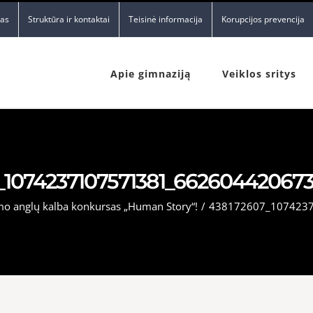
nas
Struktūra ir kontaktai
Teisinė informacija
Korupcijos prevencija
Apie gimnaziją
Veiklos sritys
_1074237107571381_66260442067
ymo anglų kalba konkursas „Human Story“!
/
438172607_107423