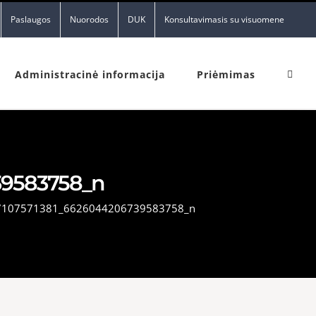
Paslaugos
Nuorodos
DUK
Konsultavimasis su visuomene
Administracinė informacija
Priėmimas
39583758_n
7107571381_6626044206739583758_n