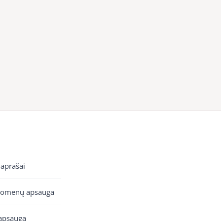
 aprašai
uomenų apsauga
apsauga