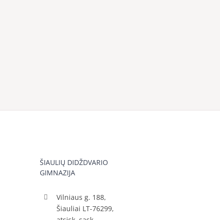
ŠIAULIŲ DIDŽDVARIO
GIMNAZIJA
Vilniaus g. 188,
Šiauliai LT-76299,
atsisk. sąsk.