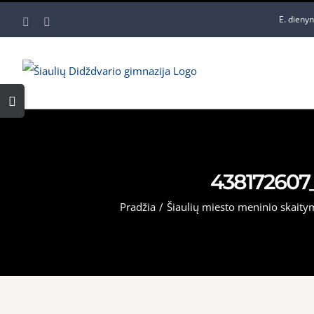
Skip
E. dieny
Facebook
YouTube
to
content
Toggle
Sliding
Bar
Area
438172607
Pradžia
/
Šiaulių miesto meninio skait