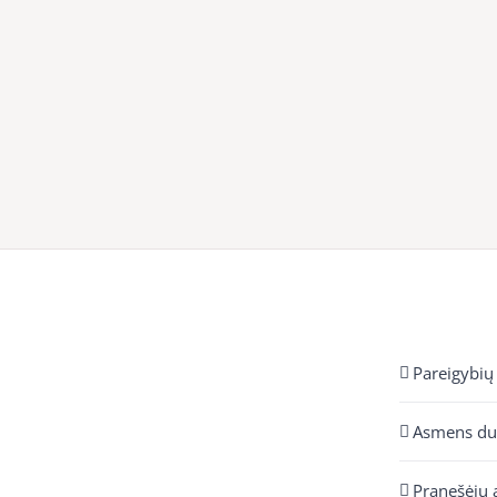
Pareigybių
Asmens d
Pranešėjų 