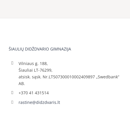
ŠIAULIŲ DIDŽDVARIO GIMNAZIJA
Vilniaus g. 188,
Šiauliai LT-76299,
atsisk. sąsk. Nr.LT507300010002409897 „Swedbank“
AB.
+370 41 431514
rastine@didzdvaris.lt