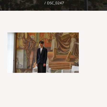
/
DSC_0247