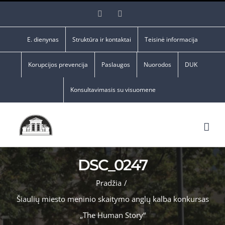
Skip
Facebook
YouTube
to
content
E. dienynas
Struktūra ir kontaktai
Teisinė informacija
Korupcijos prevencija
Paslaugos
Nuorodos
DUK
Konsultavimasis su visuomene
DSC_0247
Pradžia
/
Šiaulių miesto meninio skaitymo anglų kalba konkursas
„The Human Story“