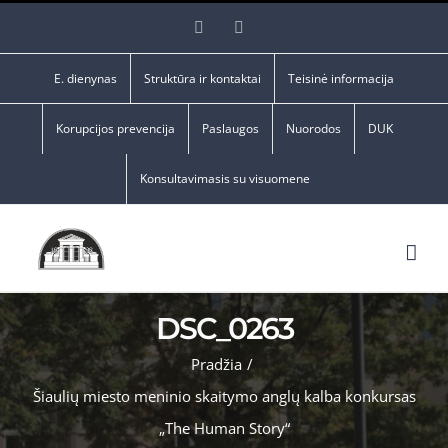
Skip
Facebook
YouTube
to
content
E. dienynas
Struktūra ir kontaktai
Teisinė informacija
Korupcijos prevencija
Paslaugos
Nuorodos
DUK
Konsultavimasis su visuomene
DSC_0263
Pradžia
/
Šiaulių miesto meninio skaitymo anglų kalba konkursas
„The Human Story“