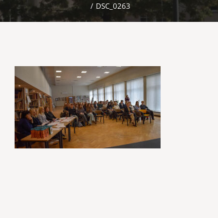
/
DSC_0263