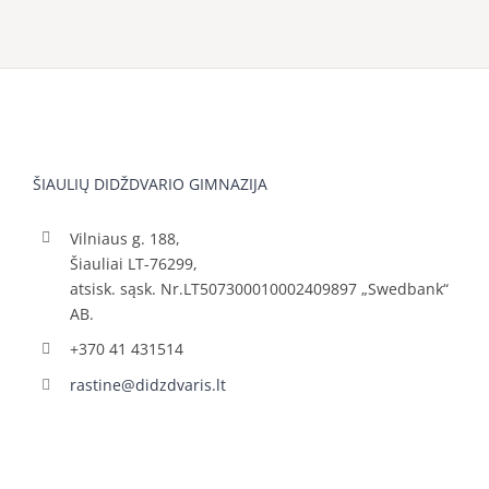
ŠIAULIŲ DIDŽDVARIO GIMNAZIJA
Vilniaus g. 188,
Šiauliai LT-76299,
atsisk. sąsk. Nr.LT507300010002409897 „Swedbank“
AB.
+370 41 431514
rastine@didzdvaris.lt