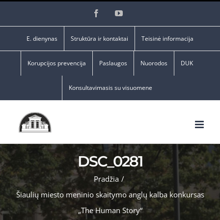
Skip
Facebook
YouTube
to
content
E. dienynas
Struktūra ir kontaktai
Teisinė informacija
Korupcijos prevencija
Paslaugos
Nuorodos
DUK
Konsultavimasis su visuomene
DSC_0281
Pradžia
/
Šiaulių miesto meninio skaitymo anglų kalba konkursas
„The Human Story“