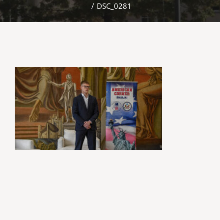
/
DSC_0281