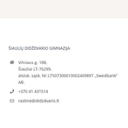
ŠIAULIŲ DIDŽDVARIO GIMNAZIJA
Vilniaus g. 188,
Šiauliai LT-76299,
atsisk. sąsk. Nr.LT507300010002409897 „Swedbank“
AB.
+370 41 431514
rastine@didzdvaris.lt