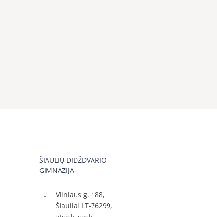
ŠIAULIŲ DIDŽDVARIO
GIMNAZIJA
Vilniaus g. 188,
Šiauliai LT-76299,
atsisk. sąsk.