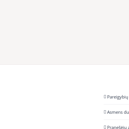
Pareigybių
Asmens d
Pranešėjų 