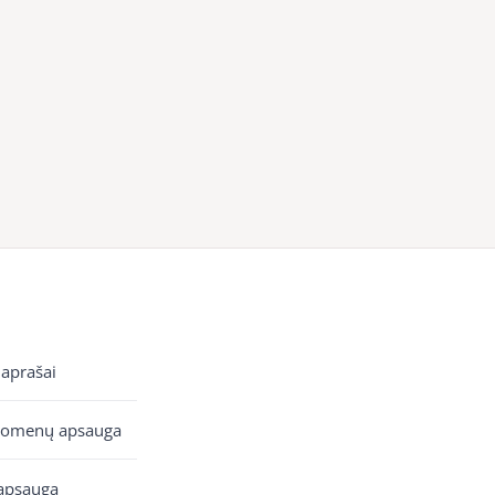
 aprašai
uomenų apsauga
apsauga