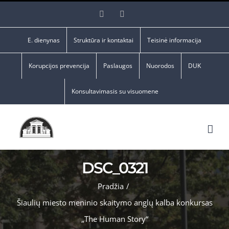
Skip
Facebook
YouTube
to
content
E. dienynas
Struktūra ir kontaktai
Teisinė informacija
Korupcijos prevencija
Paslaugos
Nuorodos
DUK
Konsultavimasis su visuomene
DSC_0321
Pradžia
/
Šiaulių miesto meninio skaitymo anglų kalba konkursas
„The Human Story“