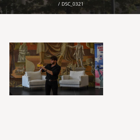
/
DSC_0321