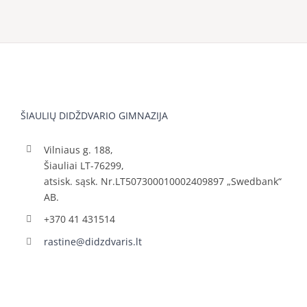
ŠIAULIŲ DIDŽDVARIO GIMNAZIJA
Vilniaus g. 188,
Šiauliai LT-76299,
atsisk. sąsk. Nr.LT507300010002409897 „Swedbank“
AB.
+370 41 431514
rastine@didzdvaris.lt