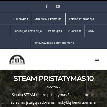
Skip
Facebook
YouTube
to
content
E. dienynas
Struktūra ir kontaktai
Teisinė informacija
Korupcijos prevencija
Paslaugos
Nuorodos
DUK
Konsultavimasis su visuomene
STEAM PRISTATYMAS 10
Pradžia
/
Šiaulių STEAM centro pristatymas Šiaulių apskrities
švietimo įstaigų vadovams, mokyklų bendruomenei