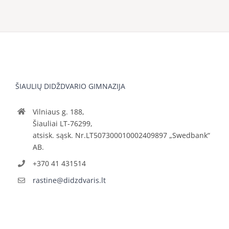
ŠIAULIŲ DIDŽDVARIO GIMNAZIJA
Vilniaus g. 188,
Šiauliai LT-76299,
atsisk. sąsk. Nr.LT507300010002409897 „Swedbank“
AB.
+370 41 431514
rastine@didzdvaris.lt