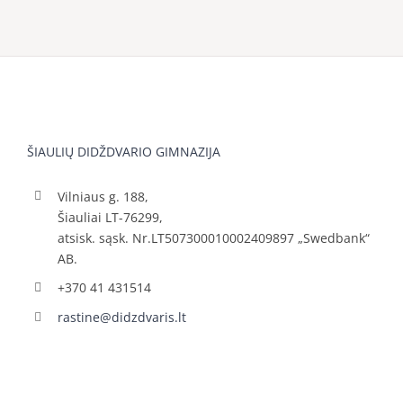
ŠIAULIŲ DIDŽDVARIO GIMNAZIJA
Vilniaus g. 188,
Šiauliai LT-76299,
atsisk. sąsk. Nr.LT507300010002409897 „Swedbank“
AB.
+370 41 431514
rastine@didzdvaris.lt