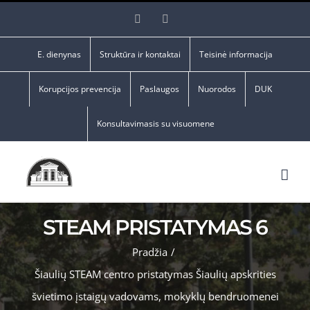
Skip
Facebook
YouTube
to
content
E. dienynas
Struktūra ir kontaktai
Teisinė informacija
Korupcijos prevencija
Paslaugos
Nuorodos
DUK
Konsultavimasis su visuomene
STEAM PRISTATYMAS 6
Pradžia
/
Šiaulių STEAM centro pristatymas Šiaulių apskrities
švietimo įstaigų vadovams, mokyklų bendruomenei