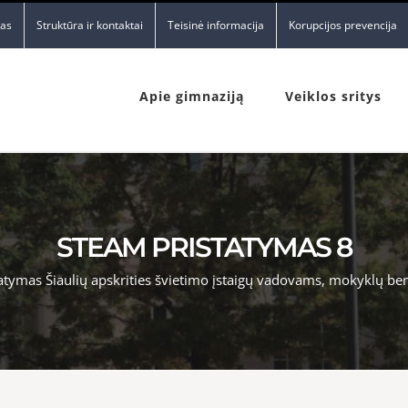
nas
Struktūra ir kontaktai
Teisinė informacija
Korupcijos prevencija
Apie gimnaziją
Veiklos sritys
STEAM PRISTATYMAS 8
tatymas Šiaulių apskrities švietimo įstaigų vadovams, mokyklų b