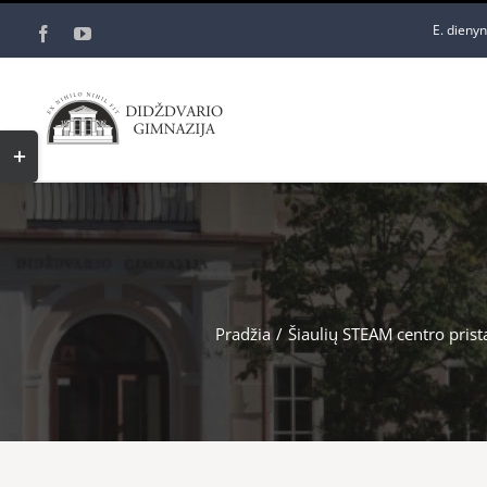
Skip
E. dieny
Facebook
YouTube
to
content
Toggle
Sliding
Bar
Area
Pradžia
/
Šiaulių STEAM centro pris