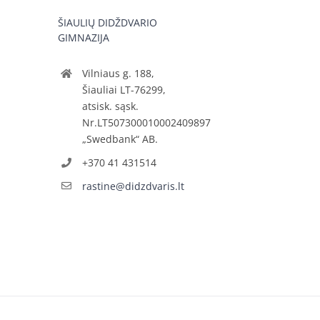
ŠIAULIŲ DIDŽDVARIO
GIMNAZIJA
Vilniaus g. 188,
Šiauliai LT-76299,
atsisk. sąsk.
Nr.LT507300010002409897
„Swedbank“ AB.
+370 41 431514
rastine@didzdvaris.lt