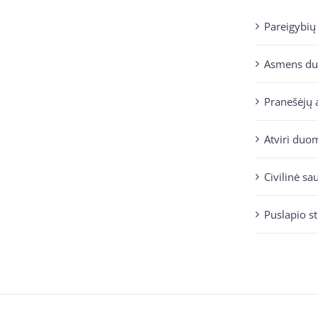
Pareigybių
Asmens d
Pranešėjų 
Atviri duo
Civilinė sa
Puslapio s