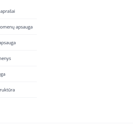
 aprašai
uomenų apsauga
apsauga
menys
uga
truktūra