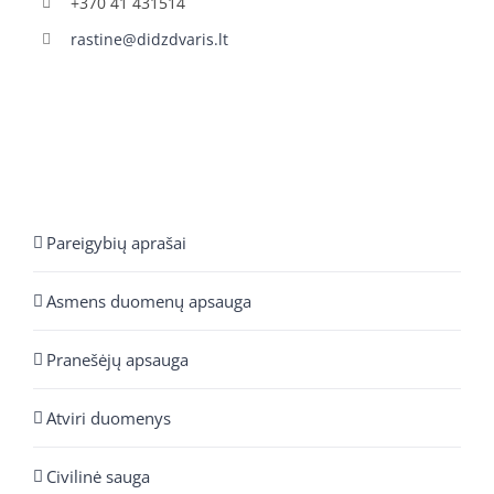
+370 41 431514
rastine@didzdvaris.lt
Pareigybių aprašai
Asmens duomenų apsauga
Pranešėjų apsauga
Atviri duomenys
Civilinė sauga