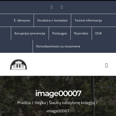
Skip
Facebook
YouTube
to
content
E. dienynas
Struktūra ir kontaktai
Teisinė informacija
Korupcijos prevencija
Paslaugos
Nuorodos
DUK
Konsultavimasis su visuomene
image00007
Pradžia
/
Išvyka į Šiaulių valstybinę kolegiją
/
image00007