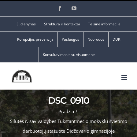
Skip
Facebook
YouTube
to
content
E. dienynas
Struktūra ir kontaktai
Teisinė informacija
Korupcijos prevencija
Paslaugos
Nuorodos
DUK
Konsultavimasis su visuomene
DSC_0910
Pradžia
/
Šilutės r. savivaldybės Tūkstantmečio mokyklų švietimo
darbuotojų stažuotė Didždvario gimnazijoje