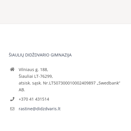
ŠIAULIŲ DIDŽDVARIO GIMNAZIJA
Vilniaus g. 188,
Šiauliai LT-76299,
atsisk. sąsk. Nr.LT507300010002409897 „Swedbank“
AB.
+370 41 431514
rastine@didzdvaris.lt