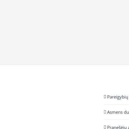
Pareigybių
Asmens d
Pranešėjų 