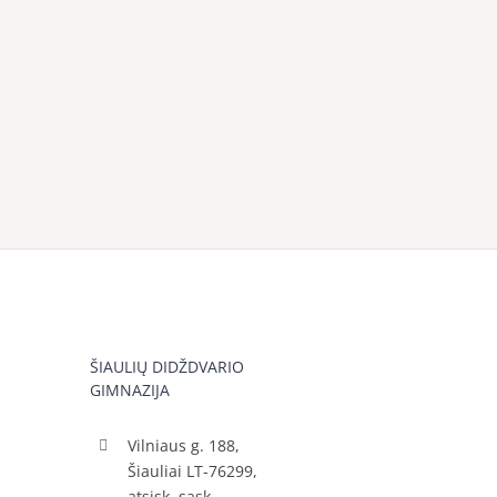
ŠIAULIŲ DIDŽDVARIO
GIMNAZIJA
Vilniaus g. 188,
Šiauliai LT-76299,
atsisk. sąsk.