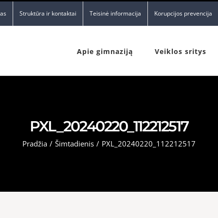
nas
Struktūra ir kontaktai
Teisinė informacija
Korupcijos prevencija
Apie gimnaziją
Veiklos sritys
PXL_20240220_112212517
Pradžia
/
Šimtadienis
/
PXL_20240220_112212517