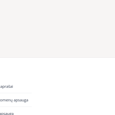
 aprašai
uomenų apsauga
apsauga