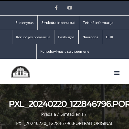
Skip
Facebook
YouTube
to
content
E. dienynas
Struktūra ir kontaktai
Teisinė informacija
Korupcijos prevencija
Paslaugos
Nuorodos
DUK
Konsultavimasis su visuomene
PXL_20240220_122846796.PO
Pradžia
/
Šimtadienis
/
PXL_20240220_122846796.PORTRAIT.ORIGINAL