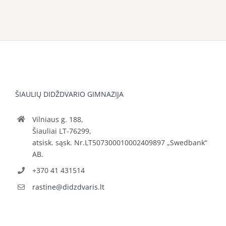
ŠIAULIŲ DIDŽDVARIO GIMNAZIJA
Vilniaus g. 188,
Šiauliai LT-76299,
atsisk. sąsk. Nr.LT507300010002409897 „Swedbank“
AB.
+370 41 431514
rastine@didzdvaris.lt