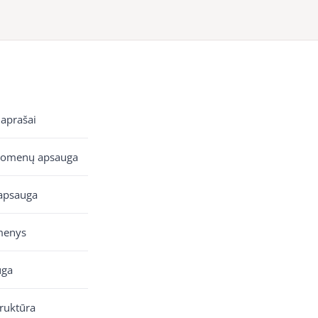
 aprašai
uomenų apsauga
apsauga
menys
uga
truktūra