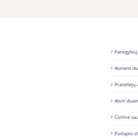
Pareigybių
Asmens d
Pranešėjų 
Atviri duo
Civilinė sa
Puslapio s