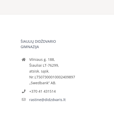
ŠIAULIŲ DIDŽDVARIO
GIMNAZIJA
Vilniaus g. 188,
Šiauliai LT-76299,
atsisk. sąsk.
Nr.LT507300010002409897
„Swedbank“ AB.
+370 41 431514
rastine@didzdvaris.lt