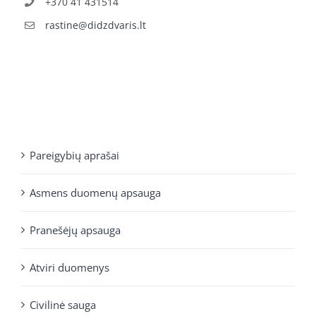
+370 41 431514
rastine@didzdvaris.lt
Pareigybių aprašai
Asmens duomenų apsauga
Pranešėjų apsauga
Atviri duomenys
Civilinė sauga