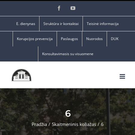
Skip
Facebook
YouTube
to
content
E. dienynas
Struktūra ir kontaktai
Teisinė informacija
Korupcijos prevencija
Paslaugos
Nuorodos
DUK
Konsultavimasis su visuomene
6
Pradžia
/
Skaitmeninis koliažas
/
6