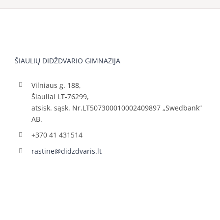
ŠIAULIŲ DIDŽDVARIO GIMNAZIJA
Vilniaus g. 188,
Šiauliai LT-76299,
atsisk. sąsk. Nr.LT507300010002409897 „Swedbank“
AB.
+370 41 431514
rastine@didzdvaris.lt