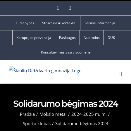
Skip
Facebook
YouTube
to
content
E. dienynas
Struktūra ir kontaktai
Teisinė informacija
Korupcijos prevencija
Paslaugos
Nuorodos
DUK
Konsultavimasis su visuomene
Solidarumo bėgimas 2024
Pradžia
/
Mokslo metai
/
2024-2025 m. m.
/
Sporto klubas
/
Solidarumo bėgimas 2024