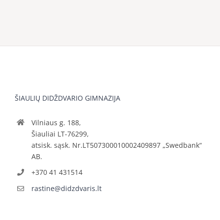
ŠIAULIŲ DIDŽDVARIO GIMNAZIJA
Vilniaus g. 188,
Šiauliai LT-76299,
atsisk. sąsk. Nr.LT507300010002409897 „Swedbank“
AB.
+370 41 431514
rastine@didzdvaris.lt