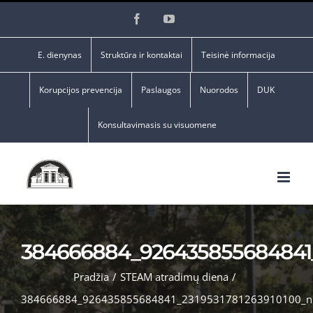
Skip
Facebook
YouTube
to
content
E. dienynas
Struktūra ir kontaktai
Teisinė informacija
Korupcijos prevencija
Paslaugos
Nuorodos
DUK
Konsultavimasis su visuomene
384666884_926435855684841_
Pradžia
/
STEAM atradimų diena
/
384666884_926435855684841_2319531781263910100_n