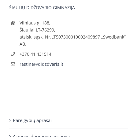
ŠIAULIŲ DIDŽDVARIO GIMNAZIJA
Vilniaus g. 188,
Šiauliai LT-76299,
atsisk. sąsk. Nr.LT507300010002409897 „Swedbank“
AB.
+370 41 431514
rastine@didzdvaris.lt
Pareigybių aprašai
Asmens duomenų apsauga