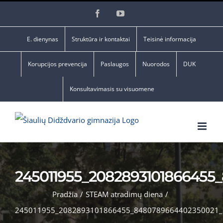
Skip
Facebook
YouTube
to
content
E. dienynas
Struktūra ir kontaktai
Teisinė informacija
Korupcijos prevencija
Paslaugos
Nuorodos
DUK
Konsultavimasis su visuomene
245011955_2082893101866455
Pradžia
/
STEAM atradimų diena
/
245011955_2082893101866455_8480789664402350021_