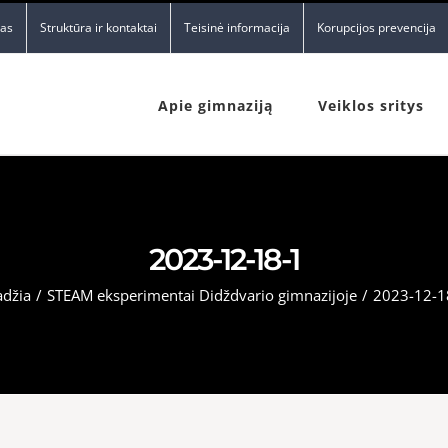
nas
Struktūra ir kontaktai
Teisinė informacija
Korupcijos prevencija
Apie gimnaziją
Veiklos sritys
2023-12-18-1
adžia
/
STEAM eksperimentai Didždvario gimnazijoje
/
2023-12-1