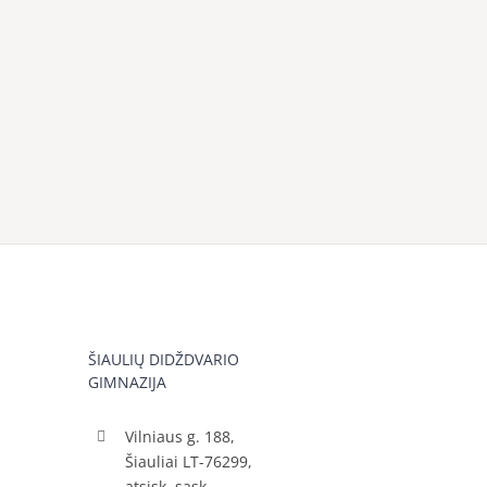
ŠIAULIŲ DIDŽDVARIO
GIMNAZIJA
Vilniaus g. 188,
Šiauliai LT-76299,
atsisk. sąsk.