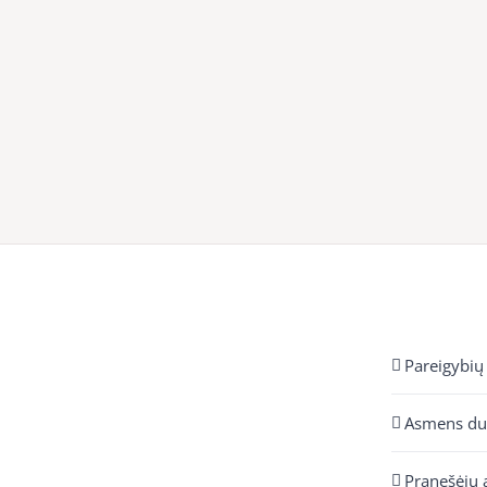
Pareigybių
Asmens d
Pranešėjų 