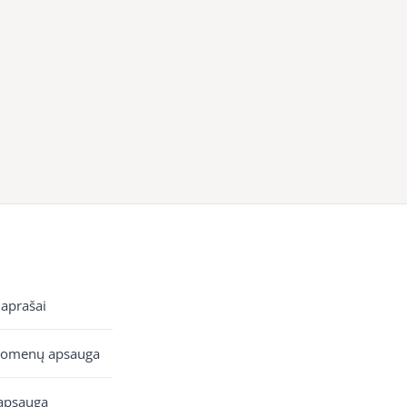
 aprašai
uomenų apsauga
apsauga