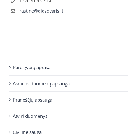
+370 41 431514
rastine@didzdvaris.lt
Pareigybių aprašai
Asmens duomenų apsauga
Pranešėjų apsauga
Atviri duomenys
Civilinė sauga