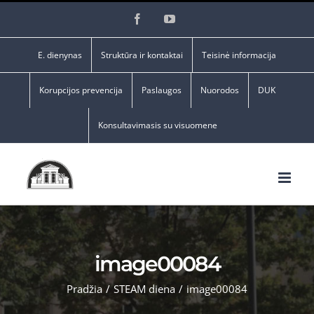
Skip
Facebook
YouTube
to
content
E. dienynas
Struktūra ir kontaktai
Teisinė informacija
Korupcijos prevencija
Paslaugos
Nuorodos
DUK
Konsultavimasis su visuomene
image00084
Pradžia
/
STEAM diena
/
image00084