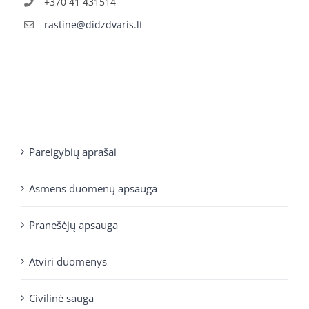
+370 41 431514
rastine@didzdvaris.lt
Pareigybių aprašai
Asmens duomenų apsauga
Pranešėjų apsauga
Atviri duomenys
Civilinė sauga