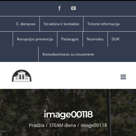
Skip
Facebook
YouTube
to
content
E. dienynas
Struktūra ir kontaktai
Teisinė informacija
Korupcijos prevencija
Paslaugos
Nuorodos
DUK
Konsultavimasis su visuomene
image00118
Pradžia
/
STEAM diena
/
image00118