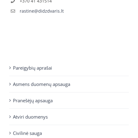
+370 41 431514
rastine@didzdvaris.lt
Pareigybių aprašai
Asmens duomenų apsauga
Pranešėjų apsauga
Atviri duomenys
Civilinė sauga