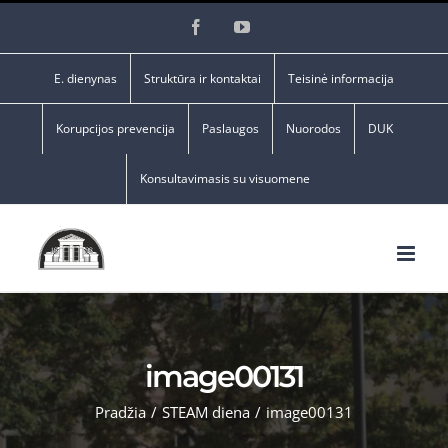
Skip
Facebook
YouTube
to
content
E. dienynas
Struktūra ir kontaktai
Teisinė informacija
Korupcijos prevencija
Paslaugos
Nuorodos
DUK
Konsultavimasis su visuomene
image00131
Pradžia
/
STEAM diena
/
image00131