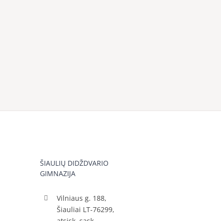
ŠIAULIŲ DIDŽDVARIO
GIMNAZIJA
Vilniaus g. 188,
Šiauliai LT-76299,
atsisk. sąsk.