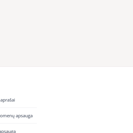
 aprašai
uomenų apsauga
apsauga