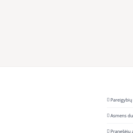
Pareigybių
Asmens d
Pranešėjų 