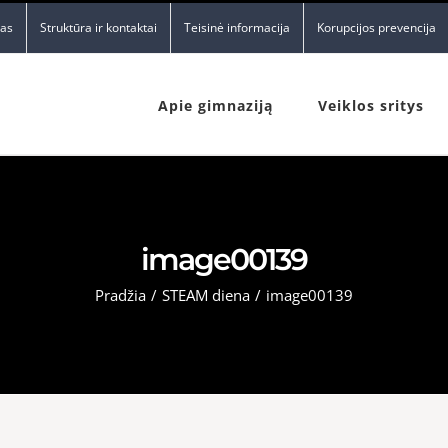
nas
Struktūra ir kontaktai
Teisinė informacija
Korupcijos prevencija
Apie gimnaziją
Veiklos sritys
image00139
Pradžia
/
STEAM diena
/
image00139