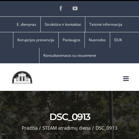
Skip
Facebook
YouTube
to
content
E. dienynas
Struktūra ir kontaktai
Teisinė informacija
Korupcijos prevencija
Paslaugos
Nuorodos
DUK
Konsultavimasis su visuomene
DSC_0913
Pradžia
/
STEAM atradimų diena
/
DSC_0913