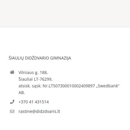
ŠIAULIŲ DIDŽDVARIO GIMNAZIJA
Vilniaus g. 188,
Šiauliai LT-76299,
atsisk. sąsk. Nr.LT507300010002409897 „Swedbank“
AB.
+370 41 431514
rastine@didzdvaris.lt