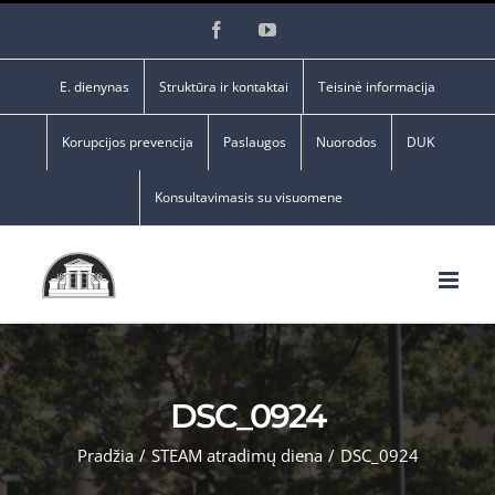
Skip
Facebook
YouTube
to
content
E. dienynas
Struktūra ir kontaktai
Teisinė informacija
Korupcijos prevencija
Paslaugos
Nuorodos
DUK
Konsultavimasis su visuomene
DSC_0924
Pradžia
/
STEAM atradimų diena
/
DSC_0924