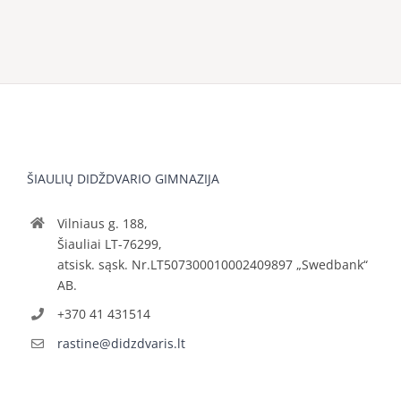
ŠIAULIŲ DIDŽDVARIO GIMNAZIJA
Vilniaus g. 188,
Šiauliai LT-76299,
atsisk. sąsk. Nr.LT507300010002409897 „Swedbank“
AB.
+370 41 431514
rastine@didzdvaris.lt